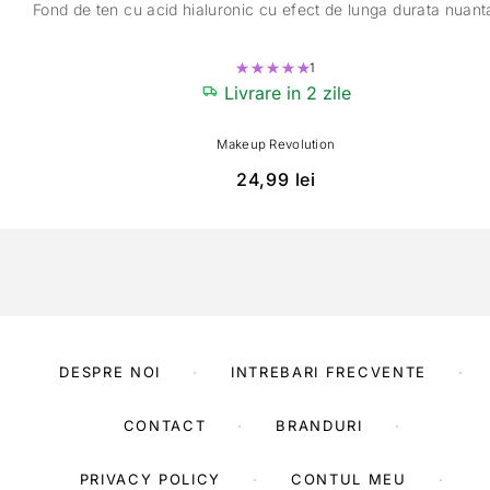
Fond de ten cu acid hialuronic cu efect de lunga durata nuant
1
Evaluat la
5.00
din 5
Livrare in 2 zile
Makeup Revolution
24,99
lei
DESPRE NOI
INTREBARI FRECVENTE
CONTACT
BRANDURI
PRIVACY POLICY
CONTUL MEU