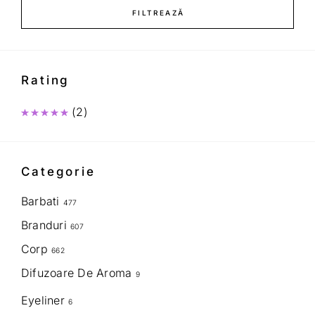
FILTREAZĂ
Rating
(2)
Evaluat la
5
din 5
Categorie
Barbati
477
Branduri
607
Corp
662
Difuzoare De Aroma
9
Eyeliner
6