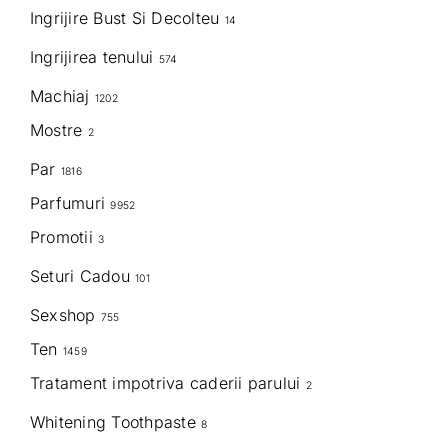
Ingrijire Bust Si Decolteu
14
Ingrijirea tenului
574
Machiaj
1202
Mostre
2
Par
1816
Parfumuri
9952
Promotii
3
Seturi Cadou
101
Sexshop
755
Ten
1459
Tratament impotriva caderii parului
2
Whitening Toothpaste
8