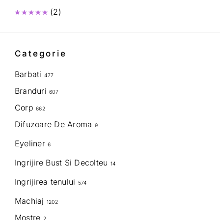
(2)
Evaluat la
5
din 5
Categorie
Barbati
477
Branduri
607
Corp
662
Difuzoare De Aroma
9
Eyeliner
6
Ingrijire Bust Si Decolteu
14
Ingrijirea tenului
574
Machiaj
1202
Mostre
2