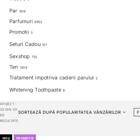
Par
1816
Parfumuri
9952
Promotii
3
Seturi Cadou
101
Sexshop
755
Ten
1459
Tratament impotriva caderii parului
2
Whitening Toothpaste
8
AFIȘEZ 1 -
30 DIN 101
SORTEAZĂ DUPĂ POPULARITATEA VÂNZĂRILOR
F
DE
REZULTATE
NOU
PROMOTIE