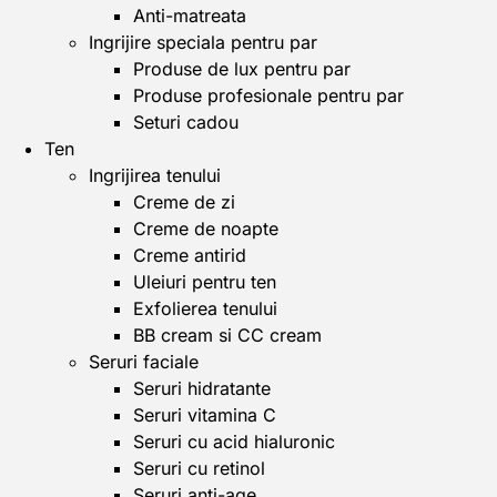
Anti-matreata
Ingrijire speciala pentru par
Produse de lux pentru par
Produse profesionale pentru par
Seturi cadou
Ten
Ingrijirea tenului
Creme de zi
Creme de noapte
Creme antirid
Uleiuri pentru ten
Exfolierea tenului
BB cream si CC cream
Seruri faciale
Seruri hidratante
Seruri vitamina C
Seruri cu acid hialuronic
Seruri cu retinol
Seruri anti-age