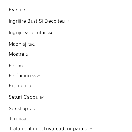
Eyeliner
6
Ingrijire Bust Si Decolteu
14
Ingrijirea tenului
574
Machiaj
1202
Mostre
2
Par
1816
Parfumuri
9952
Promotii
3
Seturi Cadou
101
Sexshop
755
Ten
1459
Tratament impotriva caderii parului
2