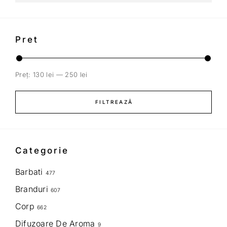
Pret
Preț:
130 lei
—
250 lei
FILTREAZĂ
Categorie
Barbati
477
Branduri
607
Corp
662
Difuzoare De Aroma
9