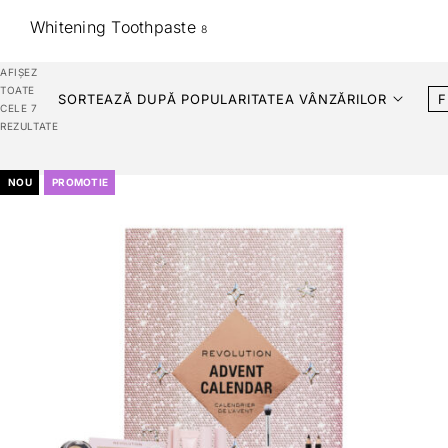
Whitening Toothpaste
8
AFIȘEZ
TOATE
SORTEAZĂ DUPĂ POPULARITATEA VÂNZĂRILOR
F
CELE 7
REZULTATE
NOU
PROMOTIE