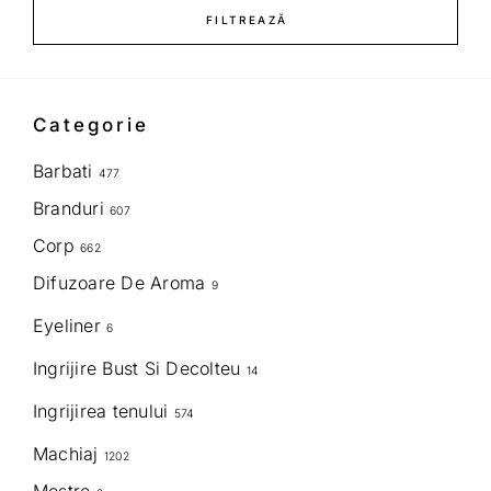
FILTREAZĂ
Categorie
Barbati
477
Branduri
607
Corp
662
Difuzoare De Aroma
9
Eyeliner
6
Ingrijire Bust Si Decolteu
14
Ingrijirea tenului
574
Machiaj
1202