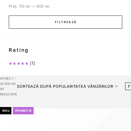
Preț:
110 lei
—
800 lei
FILTREAZĂ
Rating
(1)
Evaluat la
5
din 5
AFIȘEZ 1 -
30 DIN 80
SORTEAZĂ DUPĂ POPULARITATEA VÂNZĂRILOR
F
DE
REZULTATE
NOU
PROMOTIE