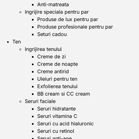
Anti-matreata
Ingrijire speciala pentru par
Produse de lux pentru par
Produse profesionale pentru par
Seturi cadou
Ten
Ingrijirea tenului
Creme de zi
Creme de noapte
Creme antirid
Uleiuri pentru ten
Exfolierea tenului
BB cream si CC cream
Seruri faciale
Seruri hidratante
Seruri vitamina C
Seruri cu acid hialuronic
Seruri cu retinol
Seruri anti-age