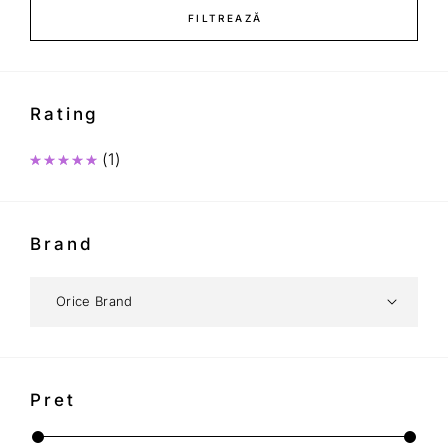
FILTREAZĂ
Rating
(1)
Evaluat la
5
din 5
Brand
Pret