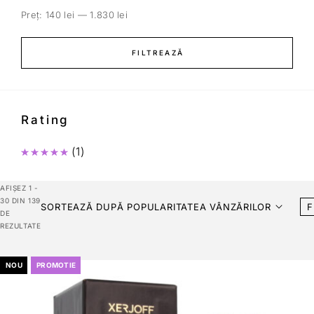
Preț:
140 lei
—
1.830 lei
FILTREAZĂ
Rating
(1)
Evaluat la
5
din 5
AFIȘEZ 1 -
30 DIN 139
SORTEAZĂ DUPĂ POPULARITATEA VÂNZĂRILOR
F
DE
REZULTATE
NOU
PROMOTIE