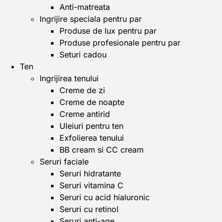
Anti-matreata
Ingrijire speciala pentru par
Produse de lux pentru par
Produse profesionale pentru par
Seturi cadou
Ten
Ingrijirea tenului
Creme de zi
Creme de noapte
Creme antirid
Uleiuri pentru ten
Exfolierea tenului
BB cream si CC cream
Seruri faciale
Seruri hidratante
Seruri vitamina C
Seruri cu acid hialuronic
Seruri cu retinol
Seruri anti-age