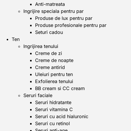
Anti-matreata
Ingrijire speciala pentru par
Produse de lux pentru par
Produse profesionale pentru par
Seturi cadou
Ten
Ingrijirea tenului
Creme de zi
Creme de noapte
Creme antirid
Uleiuri pentru ten
Exfolierea tenului
BB cream si CC cream
Seruri faciale
Seruri hidratante
Seruri vitamina C
Seruri cu acid hialuronic
Seruri cu retinol
Seruri anti-age