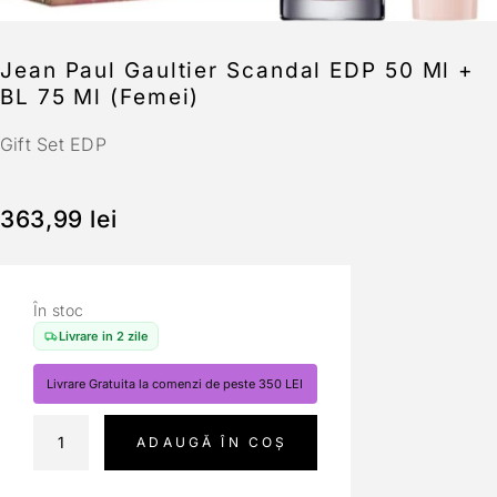
Jean Paul Gaultier Scandal EDP 50 Ml +
BL 75 Ml (Femei)
Gift Set EDP
363,99
lei
În stoc
Livrare in 2 zile
Livrare Gratuita la comenzi de peste 350 LEI
ADAUGĂ ÎN COȘ