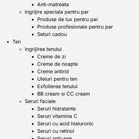
Anti-matreata
Ingrijire speciala pentru par
Produse de lux pentru par
Produse profesionale pentru par
Seturi cadou
Ten
Ingrijirea tenului
Creme de zi
Creme de noapte
Creme antirid
Uleiuri pentru ten
Exfolierea tenului
BB cream si CC cream
Seruri faciale
Seruri hidratante
Seruri vitamina C
Seruri cu acid hialuronic
Seruri cu retinol
Seruri anti-age