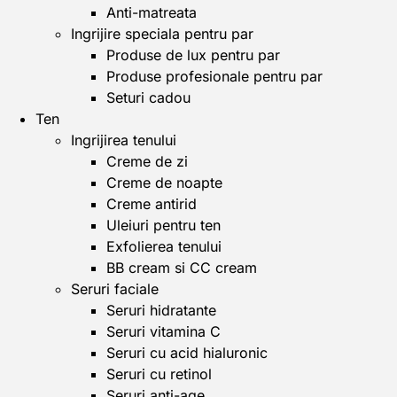
Anti-matreata
Ingrijire speciala pentru par
Produse de lux pentru par
Produse profesionale pentru par
Seturi cadou
Ten
Ingrijirea tenului
Creme de zi
Creme de noapte
Creme antirid
Uleiuri pentru ten
Exfolierea tenului
BB cream si CC cream
Seruri faciale
Seruri hidratante
Seruri vitamina C
Seruri cu acid hialuronic
Seruri cu retinol
Seruri anti-age