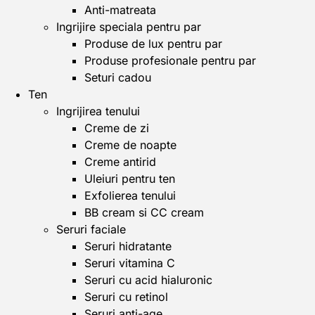
Anti-matreata
Ingrijire speciala pentru par
Produse de lux pentru par
Produse profesionale pentru par
Seturi cadou
Ten
Ingrijirea tenului
Creme de zi
Creme de noapte
Creme antirid
Uleiuri pentru ten
Exfolierea tenului
BB cream si CC cream
Seruri faciale
Seruri hidratante
Seruri vitamina C
Seruri cu acid hialuronic
Seruri cu retinol
Seruri anti-age