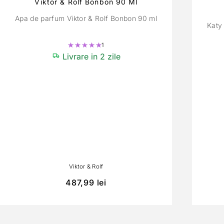
Viktor & Rolf Bonbon 90 Ml
Apa de parfum Viktor & Rolf Bonbon 90 ml
Katy
1
Evaluat la
5.00
din 5
Livrare in 2 zile
Viktor & Rolf
487,99
lei