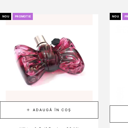
NOU
PROMOTIE
NOU
P
ADAUGĂ ÎN COȘ