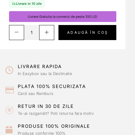
Livrare in 10 zile
Livrare Gratuita la comenzi de peste 350 LEI
ADAUGĂ ÎN COȘ
LIVRARE RAPIDA
In Easybox sau la Destinatie
PLATA 100% SECURIZATA
Card sau Ramburs
RETUR IN 30 DE ZILE
Te-ai razgandit? Poti returna fara motiv
PRODUSE 100% ORIGINALE
Produse conforme 100%