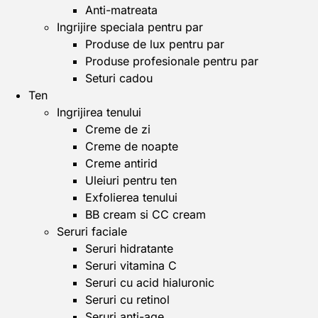
Anti-matreata
Ingrijire speciala pentru par
Produse de lux pentru par
Produse profesionale pentru par
Seturi cadou
Ten
Ingrijirea tenului
Creme de zi
Creme de noapte
Creme antirid
Uleiuri pentru ten
Exfolierea tenului
BB cream si CC cream
Seruri faciale
Seruri hidratante
Seruri vitamina C
Seruri cu acid hialuronic
Seruri cu retinol
Seruri anti-age