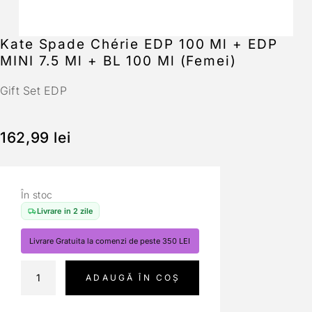
Kate Spade Chérie EDP 100 Ml + EDP
MINI 7.5 Ml + BL 100 Ml (Femei)
Gift Set EDP
162,99
lei
În stoc
Livrare in 2 zile
Livrare Gratuita la comenzi de peste 350 LEI
ADAUGĂ ÎN COȘ