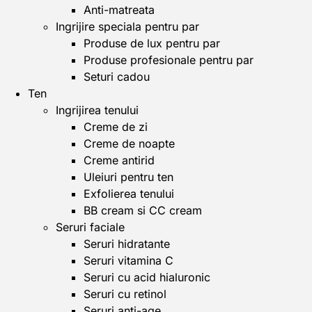
Anti-matreata
Ingrijire speciala pentru par
Produse de lux pentru par
Produse profesionale pentru par
Seturi cadou
Ten
Ingrijirea tenului
Creme de zi
Creme de noapte
Creme antirid
Uleiuri pentru ten
Exfolierea tenului
BB cream si CC cream
Seruri faciale
Seruri hidratante
Seruri vitamina C
Seruri cu acid hialuronic
Seruri cu retinol
Seruri anti-age