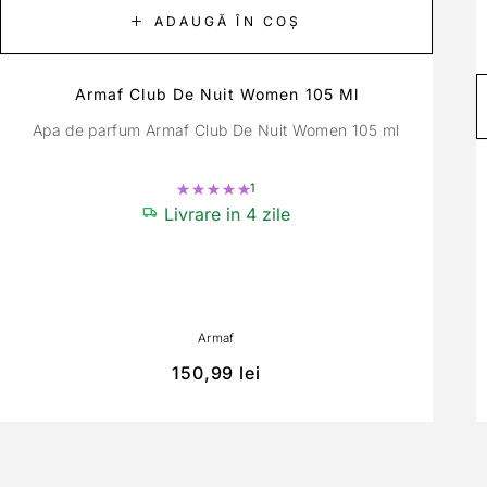
ADAUGĂ ÎN COȘ
Armaf Club De Nuit Women 105 Ml
Apa de parfum Armaf Club De Nuit Women 105 ml
1
Evaluat la
5.00
din 5
Livrare in 4 zile
Armaf
150,99
lei