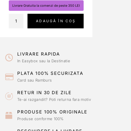
Livrare Gratuita la comenzi de peste 350 LEI
ADAUGĂ ÎN COȘ
LIVRARE RAPIDA
In Easybox sau la Destinatie
PLATA 100% SECURIZATA
Card sau Ramburs
RETUR IN 30 DE ZILE
Te-ai razgandit? Poti returna fara motiv
PRODUSE 100% ORIGINALE
Produse conforme 100%