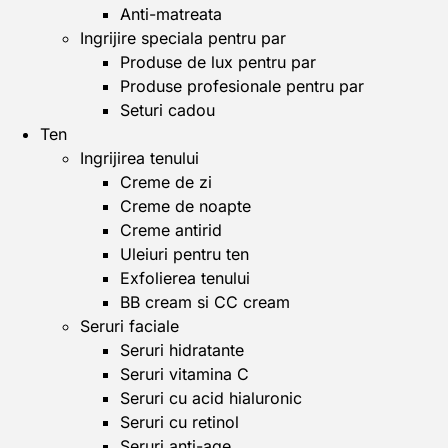
Anti-matreata
Ingrijire speciala pentru par
Produse de lux pentru par
Produse profesionale pentru par
Seturi cadou
Ten
Ingrijirea tenului
Creme de zi
Creme de noapte
Creme antirid
Uleiuri pentru ten
Exfolierea tenului
BB cream si CC cream
Seruri faciale
Seruri hidratante
Seruri vitamina C
Seruri cu acid hialuronic
Seruri cu retinol
Seruri anti-age