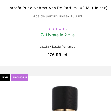
Lattafa Pride Nebras Apa De Parfum 100 Ml (unisex)
Apa de parfum unisex 100 ml
3
Evaluat la
4.67
din 5
Livrare in 2 zile
Lattafa
•
Lattafa Perfumes
176,99
lei
NOU
PROMOTIE