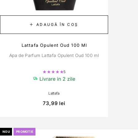
ADAUGĂ ÎN COȘ
Lattafa Opulent Oud 100 Ml
Apa de Parfum Lattafa Opulent Oud 100 ml
5
Evaluat la
5.00
din 5
Livrare in 2 zile
Lattafa
73,99
lei
NOU
PROMOTIE