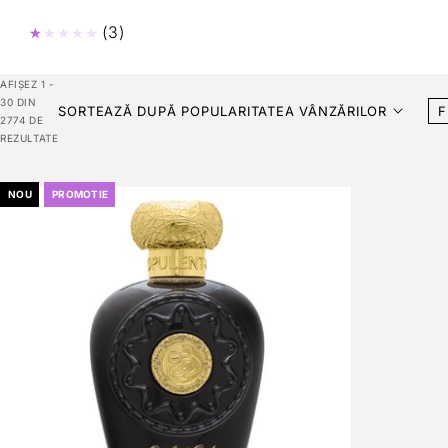
(3)
Evaluat la
1
din 5
AFIȘEZ 1 -
30 DIN
SORTEAZĂ DUPĂ POPULARITATEA VÂNZĂRILOR
F
2774 DE
REZULTATE
NOU
PROMOTIE