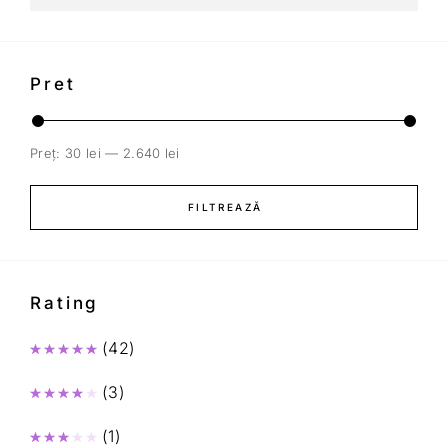
Pret
Preț:
30 lei
—
2.640 lei
FILTREAZĂ
Rating
(42)
Evaluat la
5
din 5
(3)
Evaluat la
4
din 5
(1)
Evaluat la
3
din 5