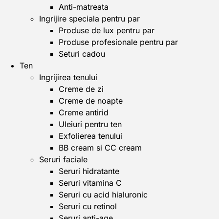
Anti-matreata
Ingrijire speciala pentru par
Produse de lux pentru par
Produse profesionale pentru par
Seturi cadou
Ten
Ingrijirea tenului
Creme de zi
Creme de noapte
Creme antirid
Uleiuri pentru ten
Exfolierea tenului
BB cream si CC cream
Seruri faciale
Seruri hidratante
Seruri vitamina C
Seruri cu acid hialuronic
Seruri cu retinol
Seruri anti-age