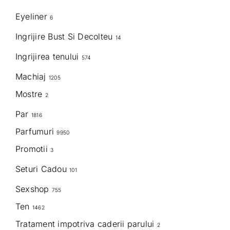
Eyeliner
6
Ingrijire Bust Si Decolteu
14
Ingrijirea tenului
574
Machiaj
1205
Mostre
2
Par
1816
Parfumuri
9950
Promotii
3
Seturi Cadou
101
Sexshop
755
Ten
1462
Tratament impotriva caderii parului
2