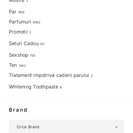
Mostre
2
Par
1816
Parfumuri
9950
Promotii
3
Seturi Cadou
101
Sexshop
755
Ten
1462
Tratament impotriva caderii parului
2
Whitening Toothpaste
8
Brand