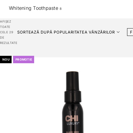
Whitening Toothpaste
8
AFIȘEZ
TOATE
SORTEAZĂ DUPĂ POPULARITATEA VÂNZĂRILOR
F
CELE 29
DE
REZULTATE
NOU
PROMOTIE