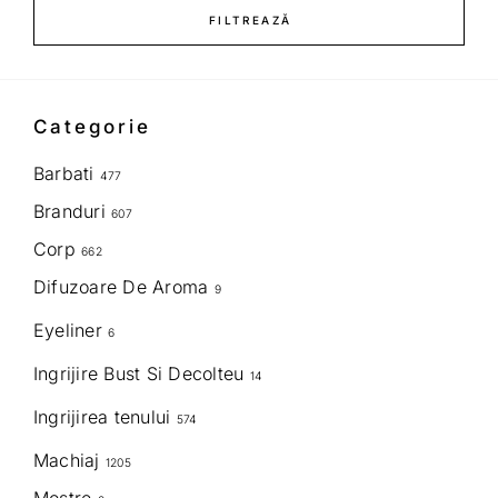
FILTREAZĂ
Categorie
Barbati
477
Branduri
607
Corp
662
Difuzoare De Aroma
9
Eyeliner
6
Ingrijire Bust Si Decolteu
14
Ingrijirea tenului
574
Machiaj
1205