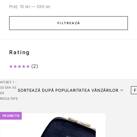
Preț:
10 lei
—
590 lei
FILTREAZĂ
Rating
(2)
Evaluat la
5
din 5
AFIȘEZ 1 -
30 DIN 55
SORTEAZĂ DUPĂ POPULARITATEA VÂNZĂRILOR
F
DE
REZULTATE
PROMOTIE