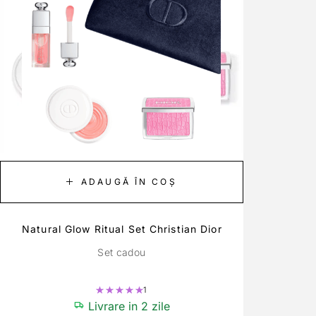
ADAUGĂ ÎN COȘ
Natural Glow Ritual Set Christian Dior
Set cadou
1
Evaluat la
5.00
din 5
Livrare in 2 zile