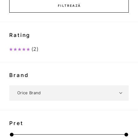
FILTREAZĂ
Rating
(2)
Evaluat la
5
din 5
Brand
Pret