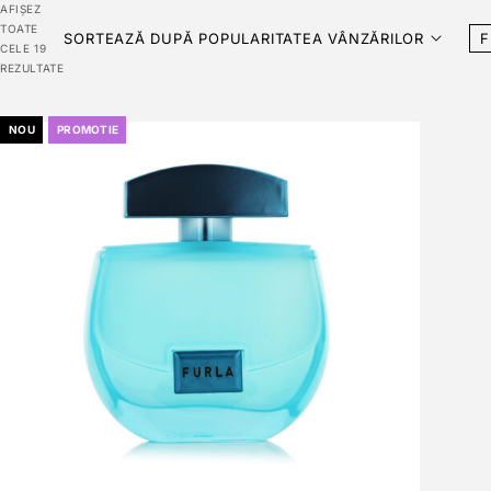
AFIȘEZ
TOATE
SORTEAZĂ DUPĂ POPULARITATEA VÂNZĂRILOR
F
CELE 19
REZULTATE
NOU
PROMOTIE