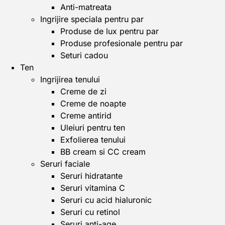
Anti-matreata
Ingrijire speciala pentru par
Produse de lux pentru par
Produse profesionale pentru par
Seturi cadou
Ten
Ingrijirea tenului
Creme de zi
Creme de noapte
Creme antirid
Uleiuri pentru ten
Exfolierea tenului
BB cream si CC cream
Seruri faciale
Seruri hidratante
Seruri vitamina C
Seruri cu acid hialuronic
Seruri cu retinol
Seruri anti-age