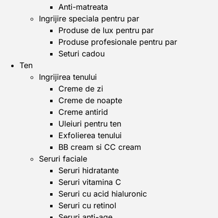
Anti-matreata
Ingrijire speciala pentru par
Produse de lux pentru par
Produse profesionale pentru par
Seturi cadou
Ten
Ingrijirea tenului
Creme de zi
Creme de noapte
Creme antirid
Uleiuri pentru ten
Exfolierea tenului
BB cream si CC cream
Seruri faciale
Seruri hidratante
Seruri vitamina C
Seruri cu acid hialuronic
Seruri cu retinol
Seruri anti-age