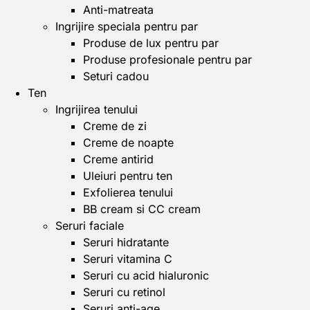
Anti-matreata
Ingrijire speciala pentru par
Produse de lux pentru par
Produse profesionale pentru par
Seturi cadou
Ten
Ingrijirea tenului
Creme de zi
Creme de noapte
Creme antirid
Uleiuri pentru ten
Exfolierea tenului
BB cream si CC cream
Seruri faciale
Seruri hidratante
Seruri vitamina C
Seruri cu acid hialuronic
Seruri cu retinol
Seruri anti-age