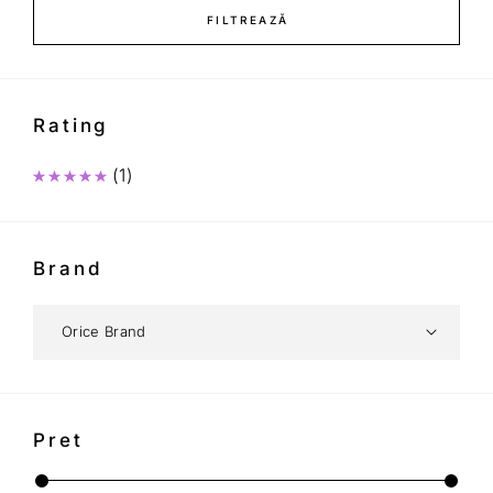
FILTREAZĂ
Rating
(1)
Evaluat la
5
din 5
Brand
Pret