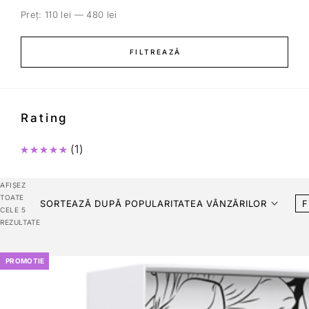
Preț:
110 lei
—
480 lei
FILTREAZĂ
Rating
(1)
Evaluat la
5
din 5
AFIȘEZ
TOATE
SORTEAZĂ DUPĂ POPULARITATEA VÂNZĂRILOR
F
CELE 5
REZULTATE
PROMOTIE