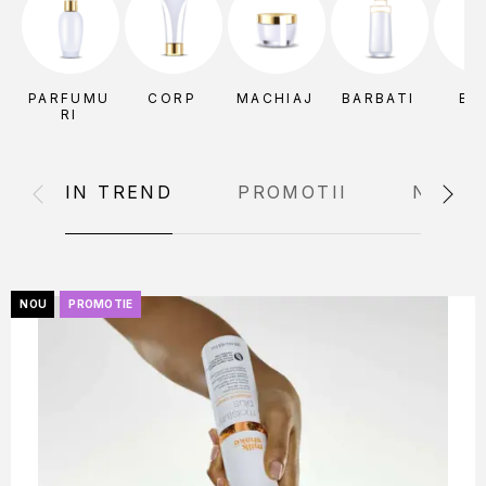
PARFUMU
CORP
MACHIAJ
BARBATI
BU
RI
IN TREND
PROMOTII
NOUTA
NOU
PROMOTIE