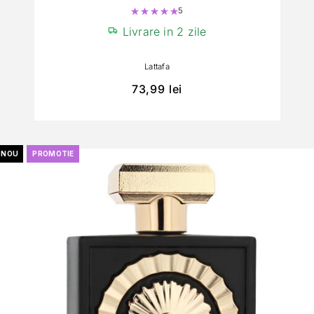
5
Evaluat la
5.00
din 5
Livrare in 2 zile
Lattafa
73,99
lei
NOU
PROMOTIE